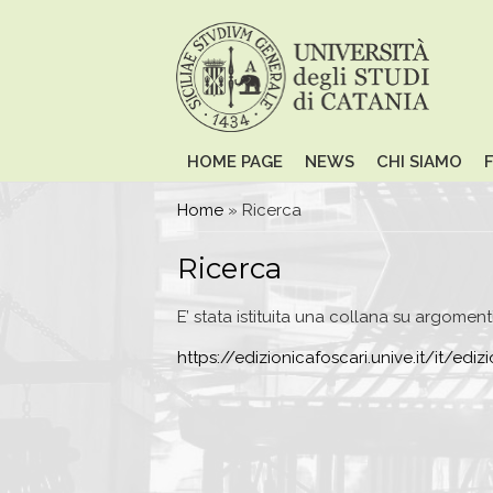
Skip to main content
HOME PAGE
NEWS
CHI SIAMO
You are here
Home
» Ricerca
Ricerca
E’ stata istituita una collana su argomenti
https://edizionicafoscari.unive.it/it/edi